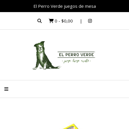
El Perro Verde juegos de mesa
0
-
$0,00