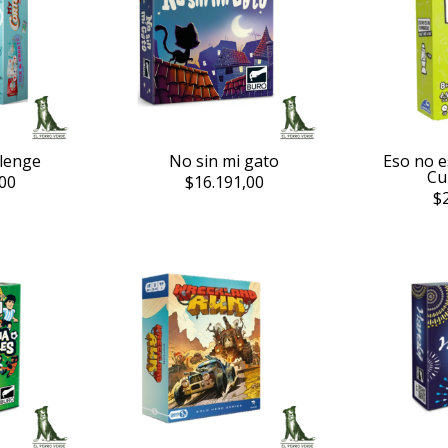
llenge
No sin mi gato
Eso no e
Cu
00
$16.191,00
$