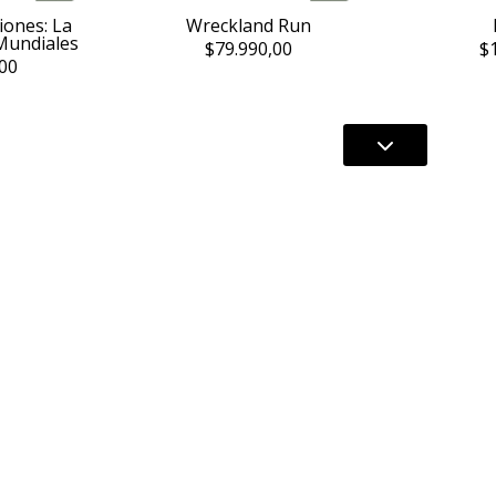
iones: La
Wreckland Run
 Mundiales
$79.990,00
$
00