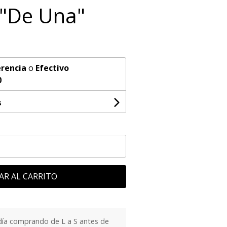
"De Una"
rencia
o
Efectivo
0
s
AR AL CARRITO
día comprando de L a S antes de