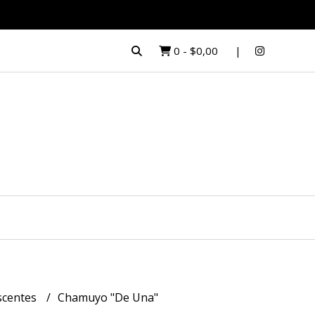
0
-
$0,00
escentes
Chamuyo "De Una"