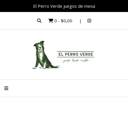
El Perro Verde juegos de mesa
0
-
$0,00