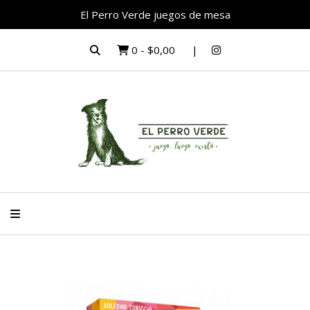
El Perro Verde juegos de mesa
0
-
$0,00