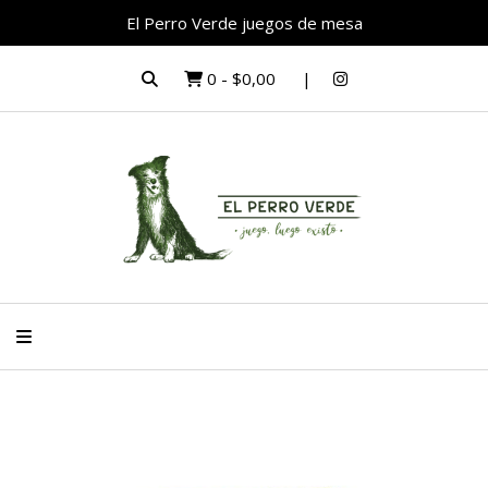
El Perro Verde juegos de mesa
0
-
$0,00