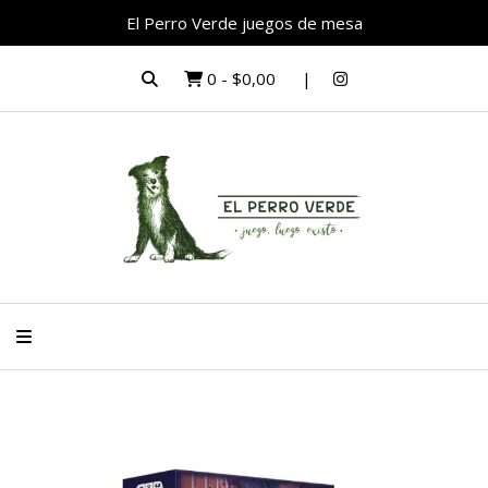
El Perro Verde juegos de mesa
0
-
$0,00