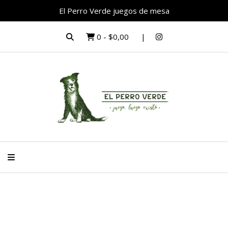
El Perro Verde juegos de mesa
0
-
$0,00