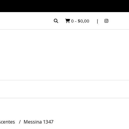
0
-
$0,00
escentes
Messina 1347