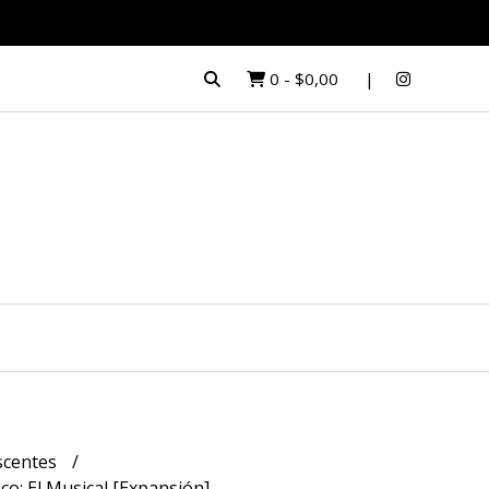
0
-
$0,00
escentes
co: El Musical [Expansión]