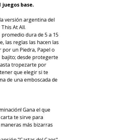
l juegos base.
a versión argentina del
This At All.
n promedio dura de 5 a 15
, las reglas las hacen las
r por un Piedra, Papel o
 bajito; desde protegerte
asta tropezarte por
tener que elegir si te
ctima de una emboscada de
minación! Gana el que
carta te sirve para
s maneras más bizarras
ansión "Cartas del Caos",