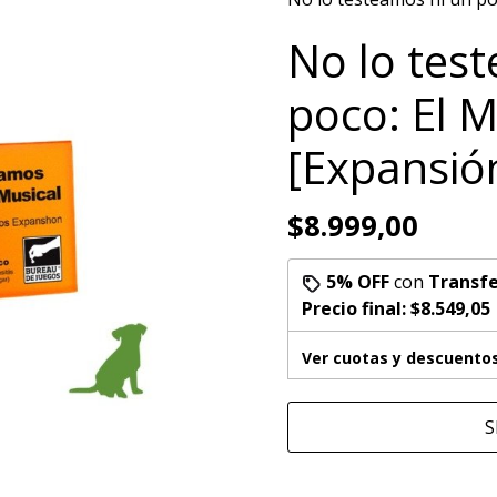
No lo tes
poco: El M
[Expansió
$8.999,00
5% OFF
con
Transfe
Precio final:
$8.549,05
Ver cuotas y descuento
S