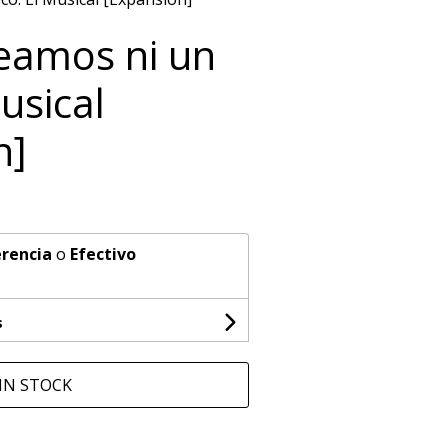
teamos ni un
usical
n]
rencia
o
Efectivo
s
IN STOCK