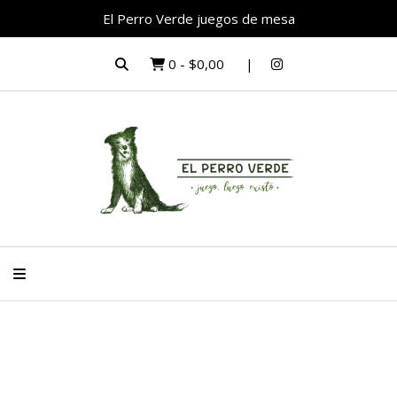
El Perro Verde juegos de mesa
0
-
$0,00