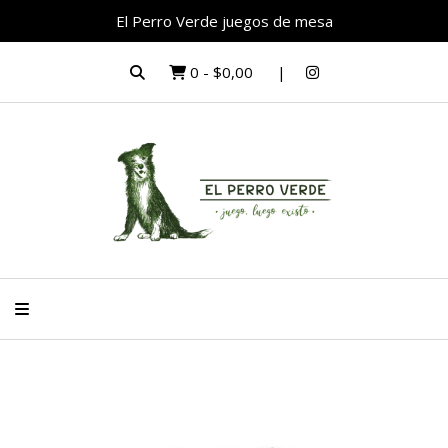
El Perro Verde juegos de mesa
0
-
$0,00