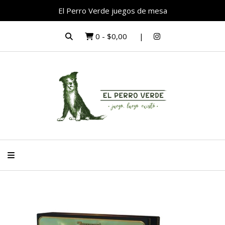
El Perro Verde juegos de mesa
0
-
$0,00