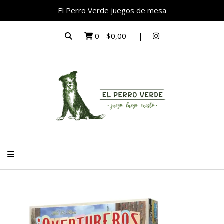
El Perro Verde juegos de mesa
0
-
$0,00