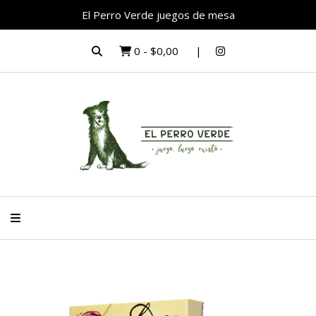
El Perro Verde juegos de mesa
0
-
$0,00