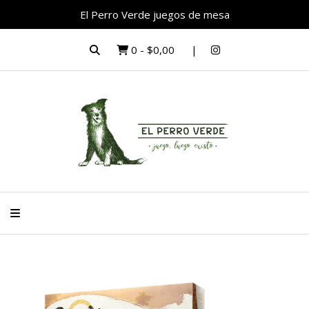
El Perro Verde juegos de mesa
0
-
$0,00