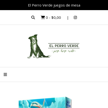
El Perro Verde juegos de mesa
0
-
$0,00