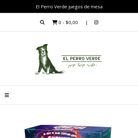
El Perro Verde juegos de mesa
0
-
$0,00