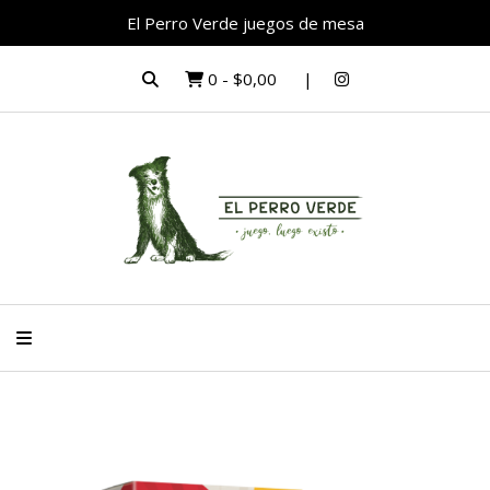
El Perro Verde juegos de mesa
0
-
$0,00