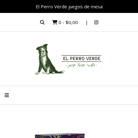
El Perro Verde juegos de mesa
0
-
$0,00