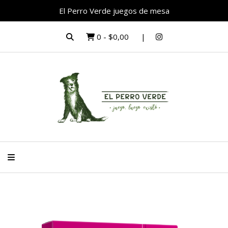
El Perro Verde juegos de mesa
0
-
$0,00