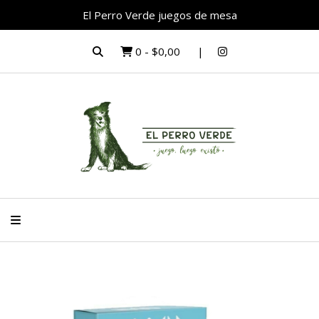
El Perro Verde juegos de mesa
0
-
$0,00