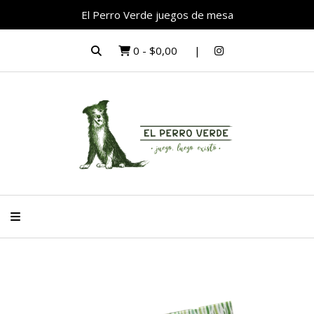
El Perro Verde juegos de mesa
0
-
$0,00