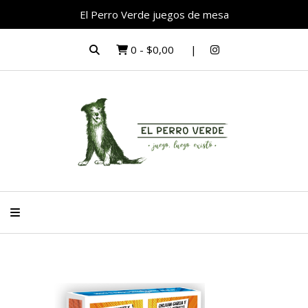
El Perro Verde juegos de mesa
0
-
$0,00