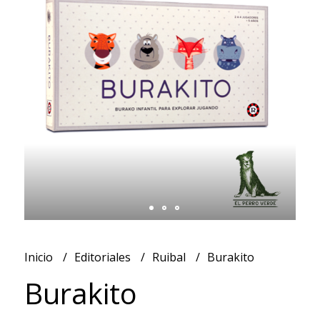
Inicio
Editoriales
Ruibal
Burakito
Burakito