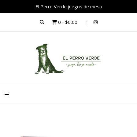
El Perro Verde juegos de mesa
0
-
$0,00