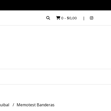
0
-
$0,00
uibal
Memotest Banderas