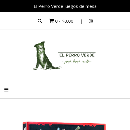
El Perro Verde juegos de mesa
0
-
$0,00