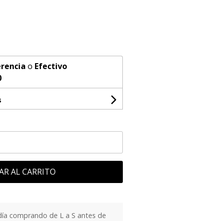
rencia
o
Efectivo
0
s
AR AL CARRITO
día comprando de L a S antes de