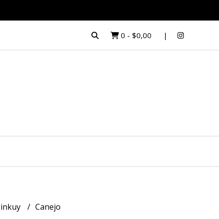
0
-
$0,00
inkuy
Canejo