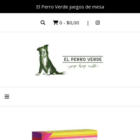
El Perro Verde juegos de mesa
0
-
$0,00