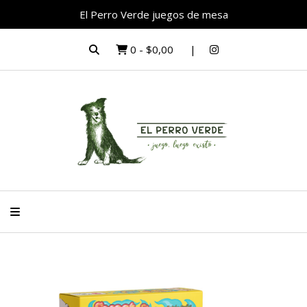
El Perro Verde juegos de mesa
0
-
$0,00