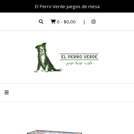
El Perro Verde juegos de mesa
0
-
$0,00