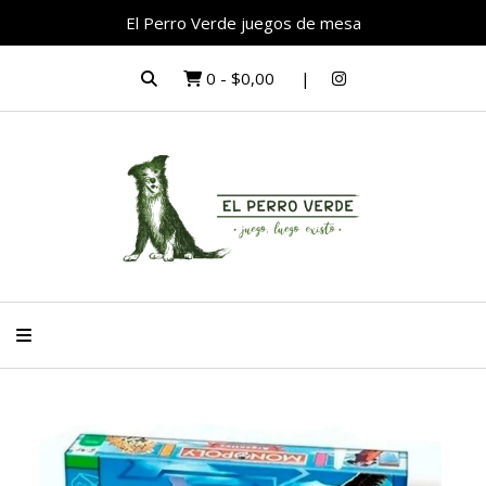
El Perro Verde juegos de mesa
0
-
$0,00