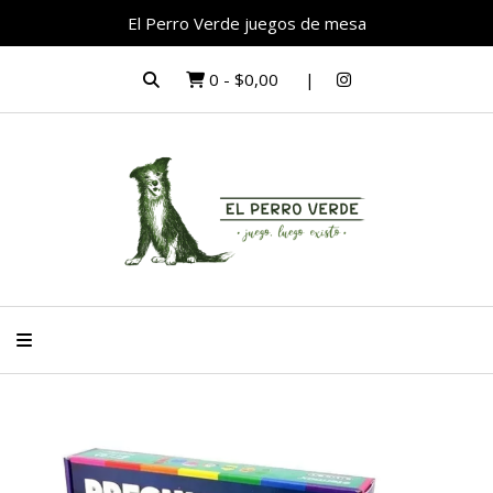
El Perro Verde juegos de mesa
0
-
$0,00