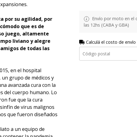
expansiones.
a por su agilidad, por
Envío por moto en el 
las 12hs (CABA y GBA)
o cómodo que es de
oso juego, altamente
mpo liviano y alegre
Calculá el costo de envío
n amigos de todas las
15, en el hospital
 un grupo de médicos y
 una avanzada cura con la
es del cuerpo humano. Lo
ron fue que la cura
sinfín de virus malignos
nos que fueron diseñados
diato a un equipo de
 a contener la pandemia