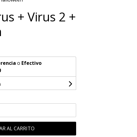
us + Virus 2 +
n
rencia
o
Efectivo
0
s
AR AL CARRITO