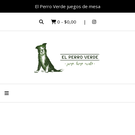
El Perro Verde juegos de mesa
0
-
$0,00