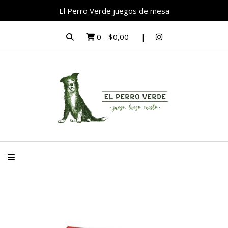
El Perro Verde juegos de mesa
0
-
$0,00