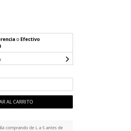
rencia
o
Efectivo
0
s
AR AL CARRITO
día comprando de L a S antes de