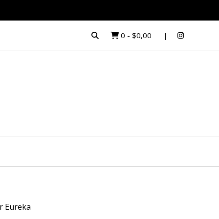
0
-
$0,00
r Eureka