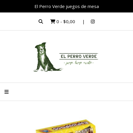
El Perro Verde juegos de mesa
0
-
$0,00