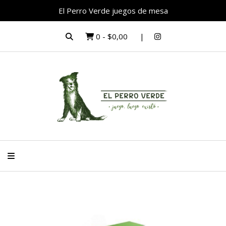
El Perro Verde juegos de mesa
0
-
$0,00