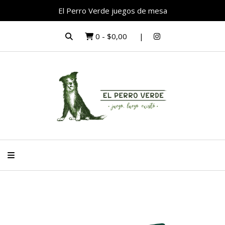
El Perro Verde juegos de mesa
0
-
$0,00