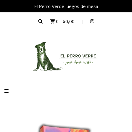
El Perro Verde juegos de mesa
0
-
$0,00