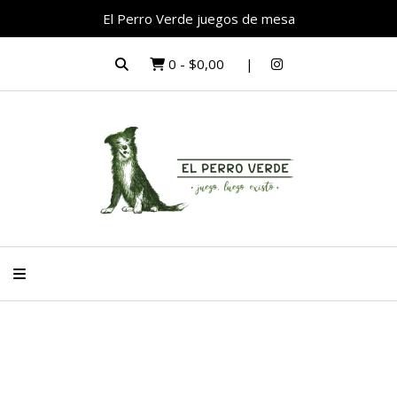
El Perro Verde juegos de mesa
0
-
$0,00