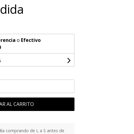
rdida
rencia
o
Efectivo
0
s
AR AL CARRITO
día comprando de L a S antes de