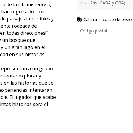
las 12hs (CABA y GBA)
a de la isla misteriosa,
s han regresado. Los
de paisajes imposibles y
Calculá el costo de envío
mente rodeada de
en todas direcciones!”
ay un bosque que
 y un gran lago en el
rdad en sus historias…
s representan a un grupo
intentar explorar y
s en las historias que se
 experiencias intentarán
ble. El jugador que acabe
ntas historias será el