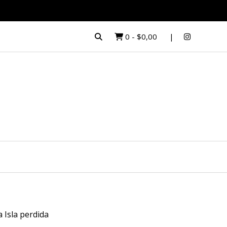
0
-
$0,00
a Isla perdida