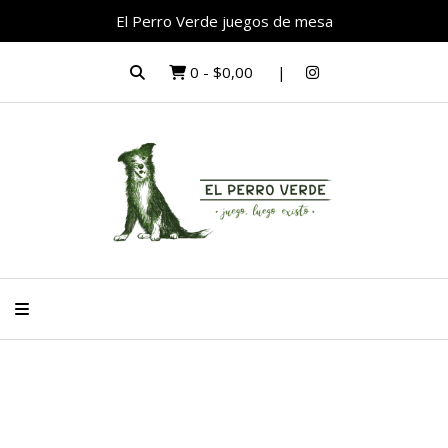
El Perro Verde juegos de mesa
0
-
$0,00