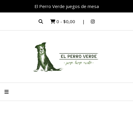
El Perro Verde juegos de mesa
0
-
$0,00