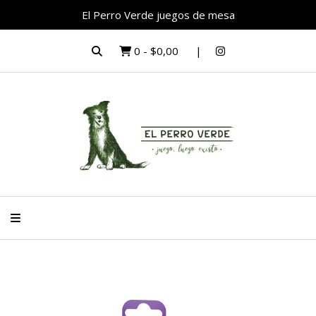
El Perro Verde juegos de mesa
0
-
$0,00