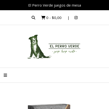
El Perro Verde juegos de mesa
0
-
$0,00