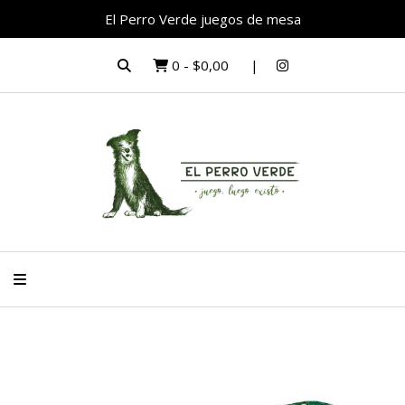
El Perro Verde juegos de mesa
0
-
$0,00