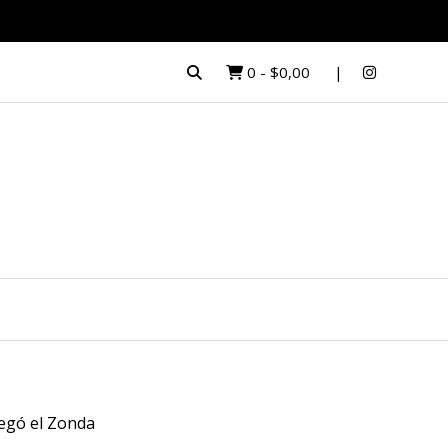
0
-
$0,00
egó el Zonda