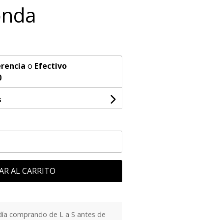
onda
rencia
o
Efectivo
0
s
AR AL CARRITO
día comprando de L a S antes de