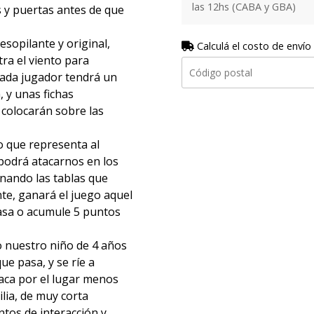
las 12hs (CABA y GBA)
as y puertas antes de que
sopilante y original,
Calculá el costo de envío
ra el viento para
ada jugador tendrá un
 y unas fichas
 colocarán sobre las
o que representa al
podrá atacarnos en los
minando las tablas que
te, ganará el juego aquel
asa o acumule 5 puntos
o nuestro niño de 4 años
e pasa, y se ríe a
aca por el lugar menos
lia, de muy corta
ntos de interacción y