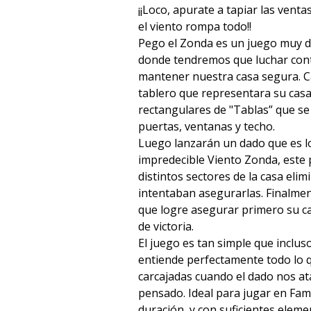
¡¡Loco, apurate a tapiar las vent
el viento rompa todo!!
Pego el Zonda es un juego muy de
donde tendremos que luchar cont
mantener nuestra casa segura. C
tablero que representara su casa,
rectangulares de "Tablas” que se
puertas, ventanas y techo.
Luego lanzarán un dado que es l
impredecible Viento Zonda, este 
distintos sectores de la casa eli
intentaban asegurarlas. Finalmen
que logre asegurar primero su c
de victoria.
El juego es tan simple que inclus
entiende perfectamente todo lo qu
carcajadas cuando el dado nos at
pensado. Ideal para jugar en Fami
duración, y con suficientes eleme