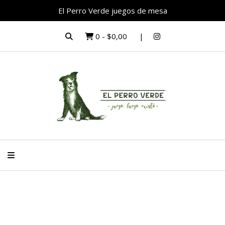
El Perro Verde juegos de mesa
0
-
$0,00